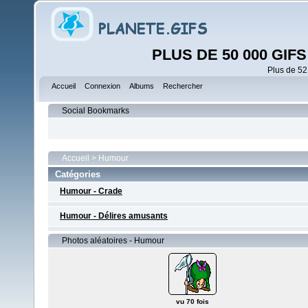
PLUS DE 50 000 GI
Plus de 52
Accueil
Connexion
Albums
Rechercher
Social Bookmarks
Accueil
>
Humour
Catégories
Humour - Crade
Humour - Délires amusants
Photos aléatoires - Humour
vu 70 fois